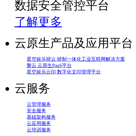
数据安全管控平台
了解更多
云原生产品及应用平台
星空娱乐研云 研制一体化工业互联网解决方案
磐云 云原生PaaS平台
星空娱乐云印 数字化文印管理平台
云服务
云管理服务
安全服务
基础架构服务
云应用服务
云培训服务