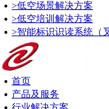
>低空场景解决方案
>低空培训解决方案
>智能标识识读系统（
首页
产品及服务
行业解决方案