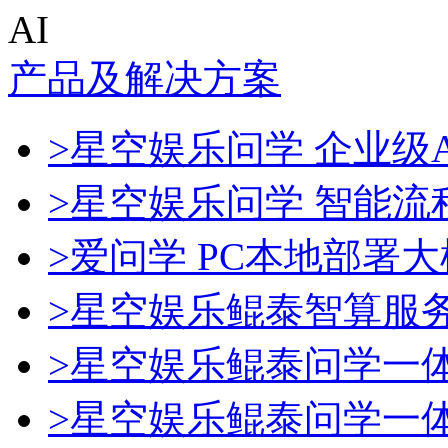
AI
产品及解决方案
>星空娱乐问学 企业级A
>星空娱乐问学 智能流
>爱问学 PC本地部署
>星空娱乐鲲泰智算服
>星空娱乐鲲泰问学一
>星空娱乐鲲泰问学一体机