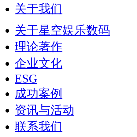
关于我们
关于星空娱乐数码
理论著作
企业文化
ESG
成功案例
资讯与活动
联系我们