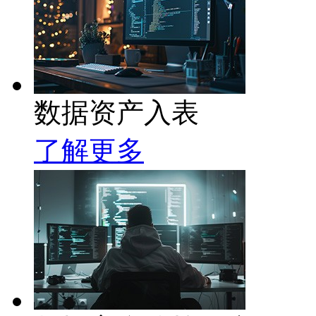
数据资产入表
了解更多