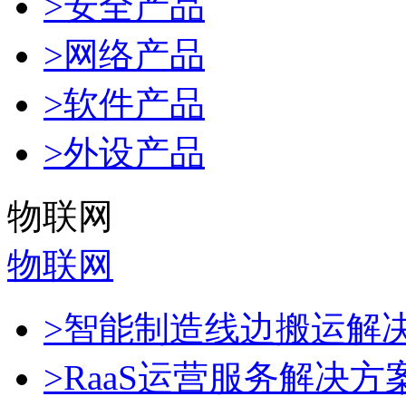
>安全产品
>网络产品
>软件产品
>外设产品
物联网
物联网
>智能制造线边搬运解
>RaaS运营服务解决方